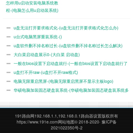
怎样用u启动安装电脑系统教
可移动硬盘，U盘系统软受损，可以修复，但在被保险人原始
程-(电脑怎么用u启动装系统)
低变化符合售后：与h2testw测量存在坏块或能力是虚拟的，
它测试单位是字节，比mydisktest单位小，准确性，最好的措
u盘无法打开要求格式化-(u盘无法打开要求格式化怎么办)
施就是几乎正确以及实际文件：= -下一个U盘类型检测工具，
ChipGenius3.0以上版本，读到保存，发送，可以修复或自己
u台式电脑黑屏重装系统-()
的阅读信息，根据阅读PIDVID芯片下载相应的低恢复原来的
u盘软件删不掉名称过长-(u盘软件删不掉名称过长怎么解决)
工厂生产工具，失败率有点，不过，试多几次，尝试更多的生
大白菜启动盘展示0-(大白菜 启动盘)
产版本数据恢复，你试着和easyrecovery数据给我，但是如果
一般在bios设置下启动盘就行-(一般在bios设置下启动盘就行了
它是假的U盘是无助
u盘打不开raw-(u盘打不开raw格式)
吗)
关注作者不迷路 每天更新网友粉丝遇到的电脑问题
电脑无限重启黑屏-(电脑无限重启黑屏不显示主板logo)
华硕电脑加装固态硬盘装系统-(华硕电脑加装固态硬盘装系统多
少钱)
191路由网
192.168.1.1,192.168.0.1路由器设置版权所有
这是
水淼·帝国CMS站群文章更新器
的试用版本更新的文章，
https://www.191e.com
网站地图
© 2018-2020·
豫ICP备
故有此标记(2023-12-05 08:58:34)
2021022350号-2