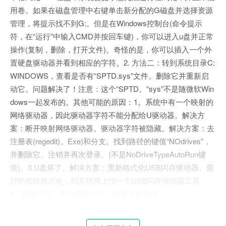
用卷。如果在磁盘管理中右键单击新分配的G磁盘并选择资源
管理，将提示找不到G:。但是在Windows控制台(命令提示
符，在“运行”中输入CMD并按回车键)，你可以进入u盘并正常
操作(复制，删除，打开文件)。奇怪的是，你可以插入一个外
置硬盘驱动器并看到相应的字符。2. 方法二：转到系统目录C:
WINDOWS，查看是否有“SPTD.sys”文件。删除它并重新启
动它。问题解决了！注意：这个“SPTD。“sys”不是随微软Win
dows一起发布的。其他可能的原因：1。系统中有一个映射的
网络驱动器，因此驱动器字符不能分配给U驱动器。解决方
案：断开映射网络驱动器。驱动器字符被隐藏。解决方案：去
注册表(regedit)。Exe)和分支。找到路径的键值“NOdrives”，
并删除它。注销并再次登录。(不是NoDriveTypeAutoRun键
值)。3.U盘坏了。解决方案：重新格式化USB闪存驱动器。最
好的低级格式化，到互联网上找一个USB闪存驱动器工具。
4、真的不行，那么最后一步：清理安装系统。
3.方法三：找到“设备管理器”上的USB选项。一切都是好的。