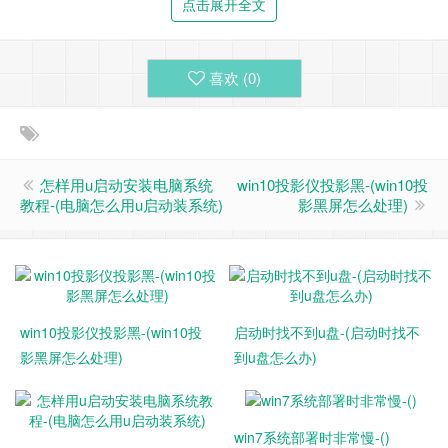
4. 方法四：运行“Regsvr32vbscript”。和“Regsvr32 jscript”。dl
点击展开全文
l“成功，但“我的电脑”仍然不能显示移动U盘字符。
5. 方法五：运行“MMC”，转到控制台的“添加/删除单元”，
喜欢 (
0
)
在“独立”项中，添加“磁盘管理”/“可移动磁盘”，保存并退
出，“控制台1”上找不到移动u盘，“我的电脑”仍然无法显示移
动u盘字符
怎样用u启动安装电脑系统
win10投影仪投影黑-(win10投
6. 一些步骤方案
教程-(电脑怎么用u启动装系统)
影黑屏怎么处理)
更换电脑试试，没有问题的是电脑问题下一个USB贴片或USB
通用驱动器
2打开试试中毒在资源管理器中，隐藏了源文件，你可以看到
它是毒药打开我的电脑-工具-文件选项-显示所有文件和文件夹
win10投影仪投影黑-(win10投
启动时找不到u盘-(启动时找不
(点)来打开我的电脑- - - - - - - - - - - -工具-选项-隐藏受保护的
影黑屏怎么处理)
到u盘怎么办)
文件(it)不确定可以看到隐藏文件下杀毒软件检测到没有，复制
一个文件，重新格式化U盘数据恢复软件
win7系统部署时非常慢-()
不是U盘坏了，可能是假你磁盘容量是虚拟的“我的电脑”显示