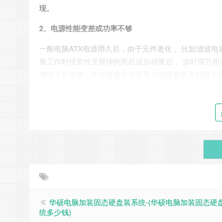
现。
2、电源性能变差或功率不够
一般电脑ATX电源用久后，由于元件老化， 比如滤波
脑工作时经常性无规律的死机或自动重启， 这时用万用
增添了新负载，比如更换了容量更大的硬盘或高档显卡
运行时，由于输出电流过大而引起电源保护性关闭输出
一样。因此遇到上述情况，可更换一台大功率、高质量
实例 ：
一台组装电脑，用Word软件打字时就出现无规
工作几小时不死机， 有时开机，启动程序还未结束就黑
问题。但经主板诊断卡检查，证实主板没有问题，忽然想
更是明显。经查电源各路输出电压却正常， 电源板上
一台质量较好的长城牌ATX-300SD电源后，故障从此消
3、内存条与主板插槽接触不良
华硕电脑加装固态硬盘装系统-(华硕电脑加装固态硬
统多少钱)
由于内存条插脚 （俗称金手指）较短，插入主板插槽