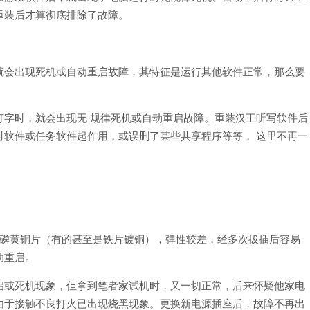
重装后才算彻底排除了故障。
就会出现死机或自动重启故障，其特征是运行其他软件正常，那么要
打字时，就会出现无 规律死机或自动重启故障。重装汉王听写软件后
时软件或任务软件起作用，或误删了某些共享程序等等， 这里不再一
用磷黄铜片（有的甚至是铁片镀铜），弹性较差，经多次拔插后容易
动重启。
启或死机现象，但拿到笔者家试机时，又一切正常，后来怀疑他家电
由于接触不良打火已出现烧黑现象。更换新电源插座后，故障不再出