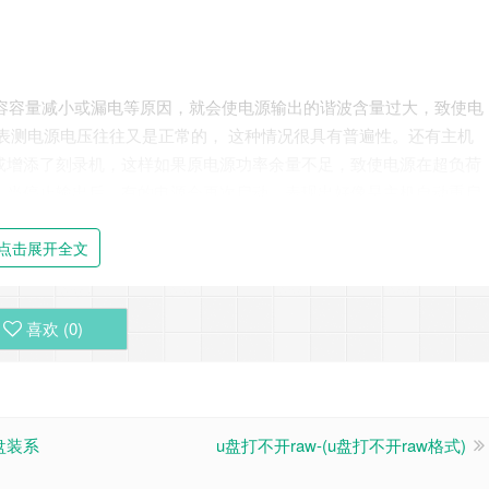
电容容量减小或漏电等原因，就会使电源输出的谐波含量过大，致使电
表测电源电压往往又是正常的， 这种情况很具有普遍性。还有主机
或增添了刻录机，这样如果原电源功率余量不足，致使电源在超负荷
。当停止输出后，有的电源会再次启动，表现出好像是主机自动重启
电源试试，往往能取得事半功倍的效果。
点击展开全文
律死机或 自动重启故障。但用“千千静听”软件播放音乐时，又能正常
屏关机。开始以为是内存条插座问题，经清洗 无效，又怀疑是主板
起电源每次启动时，电源会发出很响的“嗡、嗡”声，冷机初次启动
喜欢 (
0
)
电容也无鼓包、漏液现象，元件焊点也无开裂和虚焊现象。果断更换了
失。
盘装系
u盘打不开raw-(u盘打不开raw格式)
的深度不足，加之宽度也较窄，故极易发生接触不良现象，从而引发电