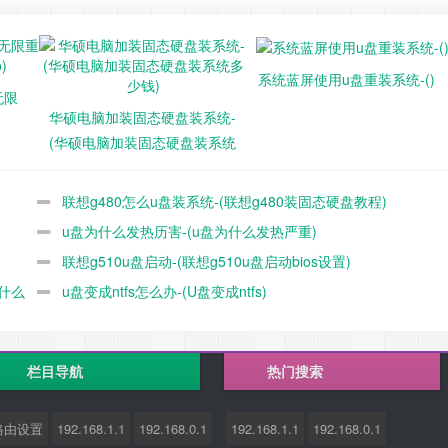
时干脆不能开机。开始以为是电源方面的问题， 但用替换法检查证明
存条插脚（金手指）擦拭一遍后， 重新装上后故障排除。但过了一段
系统蓝屏使用u盘重装系统-()
无限
然后故障重现。又如法炮制，但有效期愈来愈短， 最后完全无效。
华硕电脑加装固态硬盘装系统-
座左、右插脚逐一分别向左、向右拨一小位移 （注：印刷板下方焊脚
(华硕电脑加装固态硬盘装系统
是使插槽内的弹片距离变小一点， 让弹片对金手指的夹持力增强，
多少钱)
多月，故障再次重现，最终只好更换主板才彻底解决问题。顺便提及，
联想g480怎么u盘装系统-(联想g480装固态硬盘教程)
中会发出很响的“嘟”声。
u盘为什么发热历害-(u盘为什么发热严重)
联想g510u盘启动-(联想g510u盘启动bios设置)
成部分，当电脑开机时 ，CPU会对系统上述设备进行检测，若上述
什么
u盘变成ntfs怎么办-(U盘变成ntfs)
死机或自动重启故障。
时就死机或自动重启。开始以为系统有问题，但重装系统后故障不变。后
栏目导航
热门搜索
拭干净， 重新插紧试机，故障消失。
路由设置
192.168.1.1
192.168.0.1
192.168.1.1
192.168.0.1