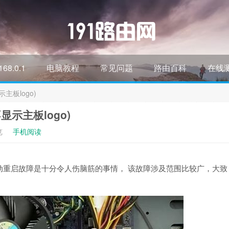
168.0.1
电脑教程
常见问题
路由百科
在线
板logo)
示主板logo)
览
手机阅读
动重启故障是十分令人伤脑筋的事情， 该故障涉及范围比较广，大致