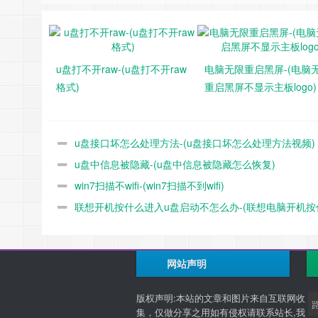
脑不定时死机或自动重启或干脆无法启动故障。
实例：
一台组装电脑，经常无规律死机或自动重启，有
不是电源方面的问题。当取下内存条用干净餐巾纸将内
u盘打不开raw-(u盘打不开raw
电脑无限重启黑屏-(电脑
时间故障重现，照上法重试后电脑又正常工作了几天， 
格式)
重启黑屏不显示主板logo)
无奈只得将内存条插座排焊点在焊锡融化状态下，将插
向左移动，上面插槽内的弹性片就向右移动）。其目的
从而克服接触不良现象。这招果然灵验， 但过了一个
u盘接口坏怎么处理方法-(u盘接口坏怎么处理方法视频)
若内存条插脚与插槽内弹片完全不通， 则刚开机时扬声器
u盘中信息被隐藏-(u盘中信息被隐藏怎么恢复)
4、显卡或声卡或网卡插脚与主板 插槽接触不良
win7扫描不wifi-(win7扫描不到wifi)
主板上所安装的显卡、声卡、网卡同属电脑系统的一个组
联想开机按什么进入u盘启动不怎么办-(联想电脑开机按
板卡与主板接触不良时，电脑 在启动过程中就会表现出
进入u盘启动)
实例：
一台组装电脑，开机进入Windows系统运行
网站声明
来将主板上插的显卡拔下，用干净的餐巾纸将显卡插脚擦
5、内存不足
版权声明:本站的文章和图片来自互联网收
集，仅做分享之用如有侵权请联系站长,我