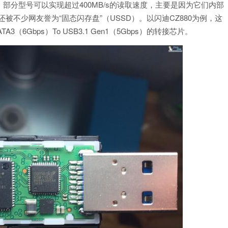
部分型号可以实现超过400MB/s的读取速度，主要是因为它们内部
还被不少网友誉为“固态闪存盘”（USSD）。以闪迪CZ880为例，这
A3（6Gbps）To USB3.1 Gen1（5Gbps）的转接芯片。