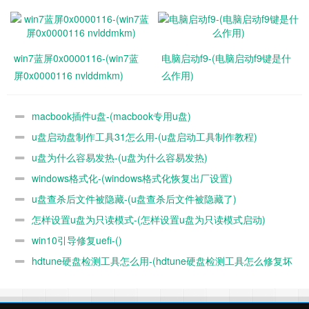
win7蓝屏0x0000116-(win7蓝
电脑启动f9-(电脑启动f9键是什
屏0x0000116 nvlddmkm)
么作用)
macbook插件u盘-(macbook专用u盘)
u盘启动盘制作工具31怎么用-(u盘启动工具制作教程)
u盘为什么容易发热-(u盘为什么容易发热)
windows格式化-(windows格式化恢复出厂设置)
u盘查杀后文件被隐藏-(u盘查杀后文件被隐藏了)
怎样设置u盘为只读模式-(怎样设置u盘为只读模式启动)
进度他走完之后呢我发现他居然又进入了这个u盘启动
win10引导修复uefi-()
hdtune硬盘检测工具怎么用-(hdtune硬盘检测工具怎么修复坏
别慌张啊其实我那个u盘忘记拔了而不是说装
道)
系统失败了还是怎么样怎么直接把u盘拔下来重启就可以