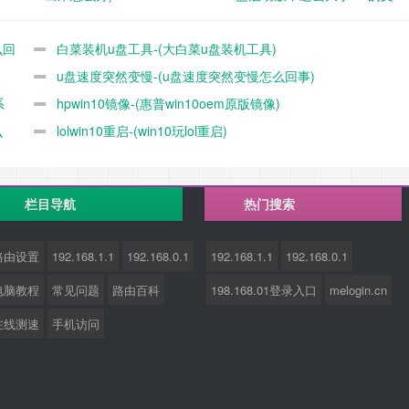
件)
么回
白菜装机u盘工具-(大白菜u盘装机工具)
u盘速度突然变慢-(u盘速度突然变慢怎么回事)
系
hpwin10镜像-(惠普win10oem原版镜像)
么
lolwin10重启-(win10玩lol重启)
栏目导航
热门搜索
路由设置
192.168.1.1
192.168.0.1
192.168.1.1
192.168.0.1
电脑教程
常见问题
路由百科
198.168.01登录入口
melogin.cn
在线测速
手机访问