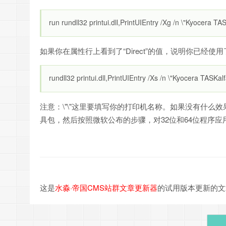
run rundll32 printui.dll,PrintUIEntry /Xg /n \"Kyocera T
如果你在属性行上看到了“Direct”的值，说明你已
rundll32 printui.dll,PrintUIEntry /Xs /n \"Kyocera TASKal
注意：\"\"这里要填写你的打印机名称。如果没有什
具包，然后按照微软公布的步骤，对32位和64位程序应用 \"Print
这是
水淼·帝国CMS站群文章更新器
的试用版本更新的文章，故有