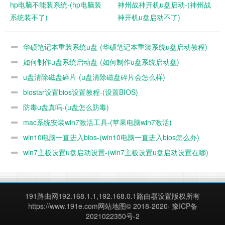
hp电脑不能装系统-(hp电脑装
神州战神开机u盘启动-(神州战
否有文件，直接格式化。然后回到软件，选择“为另一台电脑
系统装不了)
神开机u盘启动不了)
创建安装介质”，点击下一步，看到需要选择系统版本时，根
据自己的需求选择。“x64”代表64位版本，“x86”代表32位版
华硕笔记本重装系统u盘-(华硕笔记本重装系统u盘启动教程)
本。再次点击下一步，然后选择“U盘”，之后就一路点击下一
如何制作u盘系统启动盘-(如何制作u盘系统启动盘)
步或接受就可以了。
u盘清除磁盘碎片-(u盘清除磁盘碎片会怎么样)
biostar设置bios设置教程-(设置BIOS)
防毒u盘真吗-(u盘怎么防毒)
mac系统安装win7激活工具-(苹果电脑win7激活)
win10电脑一直进入bios-(win10电脑一直进入bios怎么办)
win7主板设置u盘启动设置-(win7主板设置u盘启动设置在哪)
191路由网
192.168.1.1,192.168.0.1路由器设置版权所有
https://www.191e.com
网站地图
© 2018-2020·
豫ICP备
2021022350号-2
选择语言和版本