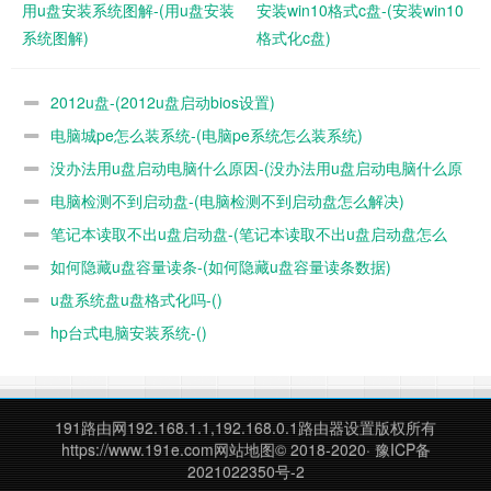
用u盘安装系统图解-(用u盘安装
安装win10格式c盘-(安装win10
系统图解)
格式化c盘)
6:设置启动项后，选择USB HDD SanDisk Cruzer Edge也就是
2012u盘-(2012u盘启动bios设置)
U盘启动项。然后用键盘+/-把这一项移动到最上面即可，接着
用键盘回车键确定。，由于电脑BIOS版本型号的不同，所以
电脑城pe怎么装系统-(电脑pe系统怎么装系统)
显示的项目也不一样，如果要从U盘启动，选择USB-HDD选
没办法用u盘启动电脑什么原因-(没办法用u盘启动电脑什么原
项即可 ，如果要从光盘启动，选择ATAPI CD0 HL-DT-ST DVD
电脑检测不到启动盘-(电脑检测不到启动盘怎么解决)
因)
RAM GU70M 选项如果要返回到硬盘启动，选择ATA HDD0 H
笔记本读取不出u盘启动盘-(笔记本读取不出u盘启动盘怎么
GST HT3541010A9E600选项 同样是用+/-键把它们移动到最
如何隐藏u盘容量读条-(如何隐藏u盘容量读条数据)
办)
上面的第1位就可以了。然后用键盘回车键确定。
u盘系统盘u盘格式化吗-()
hp台式电脑安装系统-()
191路由网
192.168.1.1,192.168.0.1路由器设置版权所有
https://www.191e.com
网站地图
© 2018-2020·
豫ICP备
2021022350号-2