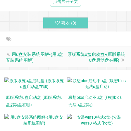
点击展开全文
4:然后再选择UEFI/Legacy Boot Priority选项进入，接着回车选
喜欢 (
0
)
择Legacy First选项，意思就是要传统启动模式在列在首位，
然后按键盘回车键。确定
用u盘安装系统图解-(用u盘
原版系统u盘启动盘-(原版系统
安装系统图解)
u盘启动盘在哪)
原版系统u盘启动盘-(原版系统u
联想bios启动不u盘-(联想bios
5:然后再次选择Startup选项，接着在选择BOOT选项，意思就
盘启动盘在哪)
无法u盘启动)
是启动，接着按键盘回车键，不过值得注意的有些电脑启动不
了快捷键F12是吧Disabled关闭了，所以要把它设置为Enabled
打开状态。