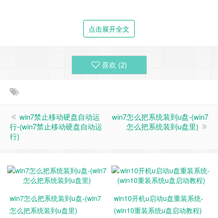
启动键(各机型快捷启动键有所不同，用户可根据品牌和机型
自行搜索)，选择U盘启动，无疑更为便捷，这对电脑小白而言
点击展开全文
相当友好。
2、通常情况下，u启动pe装机工具会自动加载镜像文件，如果
喜欢 (
2
)
没有，请点击浏览，找到存放在U盘启动盘中的系统镜像文
件，选中并打开，将win10系统镜像安装在c盘中并点击确定按
钮，如图：
win7禁止移动硬盘自动运
win7怎么把系统装到u盘-(win7
行-(win7禁止移动硬盘自动运
怎么把系统装到u盘里)
行)
win7怎么把系统装到u盘-(win7
win10开机u启动u盘重装系统-
怎么把系统装到u盘里)
(win10重装系统u盘启动教程)