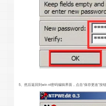
5、然后返回到win nt密码编辑界面，点击“保存更改”