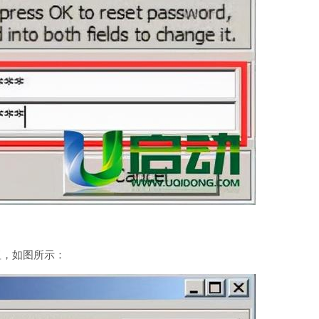
按钮，如图所示：