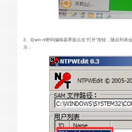
3、在win nt密码编辑器界面点击“打开”按钮，随后
示：