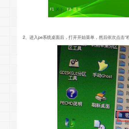
2、进入pe系统桌面后，打开开始菜单，然后依次点击“程序-