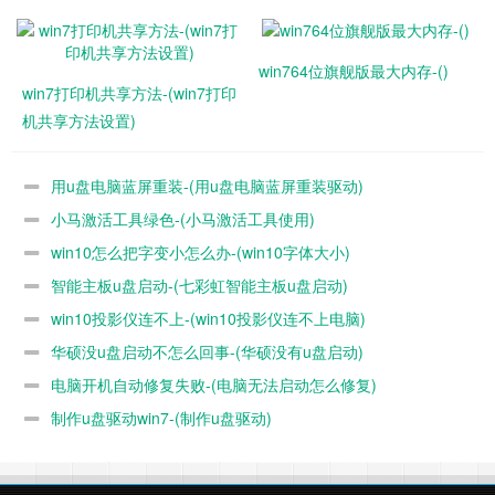
3、这时电脑就会进入到U盘启动盘安装系统主界面。
win764位旗舰版最大内存-()
win7打印机共享方法-(win7打印
三、BIOS设置usb启动步骤
机共享方法设置)
1、如果不支持启动热键，则插入U盘，重启不停按Del、F2、
F1、F8等按键进入BIOS，不同品牌电脑开机进BIOS界面方
用u盘电脑蓝屏重装-(用u盘电脑蓝屏重装驱动)
法；
小马激活工具绿色-(小马激活工具使用)
2、如果是以下界面，选择Advanced BIOS Features回车；
win10怎么把字变小怎么办-(win10字体大小)
智能主板u盘启动-(七彩虹智能主板u盘启动)
win10投影仪连不上-(win10投影仪连不上电脑)
华硕没u盘启动不怎么回事-(华硕没有u盘启动)
电脑开机自动修复失败-(电脑无法启动怎么修复)
制作u盘驱动win7-(制作u盘驱动)