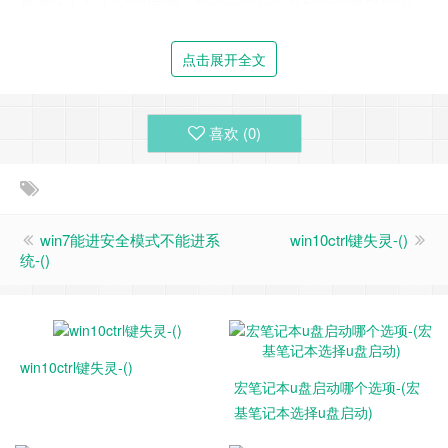
司收购了。开发板大部分例程都是配套了MDK和IAR两个版
本，这里重点给大家分析一下MDK的启动文件分析，IAR和M
点击展开全文
DK的大同小异。
2.2 不同H7系列对应的启动文件
喜欢 (
0
)
先来看一下ARM文件夹里面的文件（2018-07-03，当前只有如
下两个系列，后期ST会增加新的型号，相应的启动文件也会
添加进来）：
win7能进安全模式不能进系
win10ctrl键失灵-()
统-()
如果是H743系列，就使用startup_stm32h743xx.s文件，如果
是H753系列，就使用startup_stm32h753xx文件。当前H743和
753系列对应的型号如下：
win10ctrl键失灵-()
宏笔记本u盘启动哪个选项-(宏
基笔记本选择u盘启动)