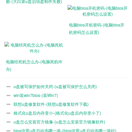
败-(大白菜u盘启动盘制作失败)
电脑bios开机密码-(电脑bios开
机密码怎么设置)
选择对应的引导分区进行修复
电脑经死机怎么办-(电脑死机咋
方法二：
办)
命令行修复，这里也需要您有U盘启动盘，进入系统安装界面
后，按快捷键进入命令行（按什么快捷键，请自行百度），我
u盘被写保护如何关闭-(u盘被写保护怎么关闭)
的电脑是FN+shift+F10，但不具参考性。
win装win7bios-(装Win7)
联想u盘修复软件-(联想u盘修复软件下载)
格式化u盘后内存变小-(格式化u盘后内存变小了)
u盘怎么安装官方镜像-(u盘怎么安装官方镜像软件)
bios设置u盘启动选哪一项-(bios设置u盘启动选哪一项好)