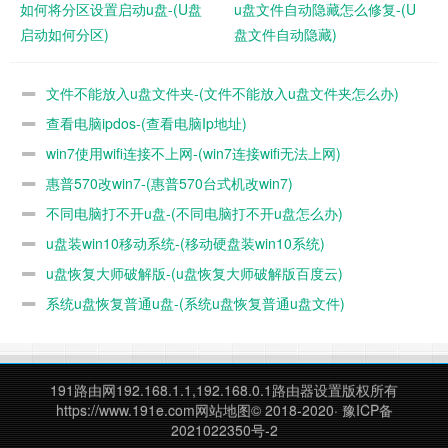
如何将分区设置启动u盘-(U盘
u盘文件自动隐藏怎么修复-(U
启动如何分区)
盘文件自动隐藏)
U盘的侧面有开孔，想必也是专门为了挂绳设计。
文件不能放入u盘文件夹-(文件不能放入u盘文件夹怎么办)
查看电脑ipdos-(查看电脑Ip地址)
win7使用wifi连接不上网-(win7连接wifi无法上网)
惠普570改win7-(惠普570台式机改win7)
不同电脑打不开u盘-(不同电脑打不开u盘怎么办)
u盘装win10移动系统-(移动硬盘装win10系统)
u盘恢复大师破解版-(u盘恢复大师破解版百度云)
系统u盘恢复普通u盘-(系统u盘恢复普通u盘文件)
191路由网
192.168.1.1,192.168.0.1路由器设置版权所有
https://www.191e.com
网站地图
© 2018-2020·
豫ICP备
奥睿科USFD-J快闪U盘的整体设计有些类似集装箱，其采用
2021022350号-2