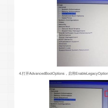
4.打开AdvancedBootOptions，启用EnableLegac