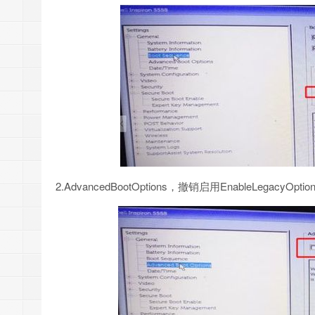
2.AdvancedBootOptions，撤销启用EnableLegacyOpti