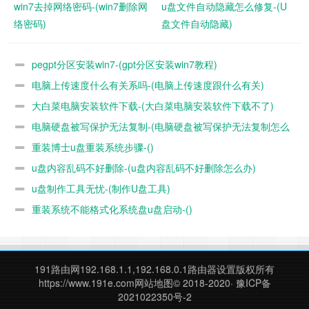
统。
win7去掉网络密码-(win7删除网
u盘文件自动隐藏怎么修复-(U
络密码)
盘文件自动隐藏)
pegpt分区安装win7-(gpt分区安装win7教程)
电脑上传速度什么有关系吗-(电脑上传速度跟什么有关)
大白菜电脑安装软件下载-(大白菜电脑安装软件下载不了)
电脑硬盘被写保护无法复制-(电脑硬盘被写保护无法复制怎么
重装博士u盘重装系统步骤-()
办)
u盘内容乱码不好删除-(u盘内容乱码不好删除怎么办)
u盘制作工具无忧-(制作U盘工具)
重装系统不能格式化系统盘u盘启动-()
4、依次执行如下命令修复 Windows 10 的主引导记录并
重建 BCD 配置文件：
BOOTREC /SCANOS
191路由网
192.168.1.1,192.168.0.1路由器设置版权所有
https://www.191e.com
网站地图
© 2018-2020·
豫ICP备
BOOTREC /FIXMBR
2021022350号-2