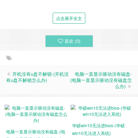
二、笔记本进不去bios怎么办：
点击展开全文
喜欢 (
0
)
开机没有u盘不解锁-(开机没
电脑一直显示驱动没有磁盘-
有u盘不解锁怎么办)
(电脑一直显示驱动没有磁盘怎
么办)
1、插口。有条件的话。如果距离维修点较近的话。建议去店
里测试。他们有主板测试卡。可以测出主板的问题。可能是主
华硕win10无法进bios-(华硕
电脑一直显示驱动没有磁盘-(电
板硬盘芯片烧了。也有可能是SATA插口的问题。或者换个硬
win10无法进入系统)