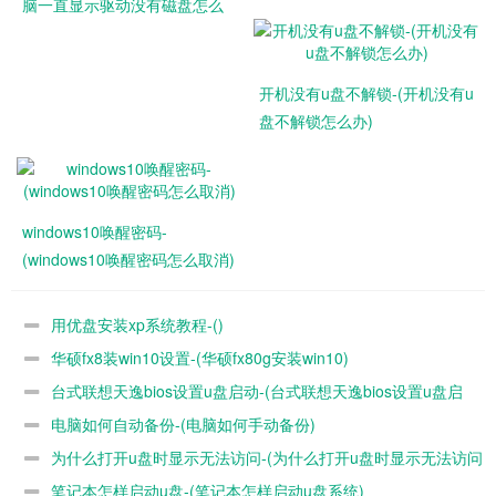
脑一直显示驱动没有磁盘怎么
盘试试。也许硬盘供电不足线材损耗。
办)
2、主板自检未进行，可能是BIOS损坏或者丢失，建议物理恢
复一下BIOS，在主板上找到纽扣电池的位置在附近找 CLEAR
开机没有u盘不解锁-(开机没有u
BIOS的一个三个针脚的地方，关机的情况下把原来扣住两针
盘不解锁怎么办)
脚的跳线接到另外一口就行了，中间的针脚始终要用，不同的
只是外端的两个。
其次：
1.开机需要按下F1键才能进入，主要是因为BIOS中设置与真
windows10唤醒密码-
实硬件数据不符引起的，此时可以将CMOS电池清除后再开机
(windows10唤醒密码怎么取消)
2.Warning!CPU has been changed!Please Enter CPU speed C
MOS setup and Remember to save Before Exit! 这说明BIOS
用优盘安装xp系统教程-()
设置丢失了，要重新设置BIOS开机按住“Del”键进入设置，看
你的主板说明书。
华硕fx8装win10设置-(华硕fx80g安装win10)
3.cpu has been changed please re-enter cpu settings in the c
台式联想天逸bios设置u盘启动-(台式联想天逸bios设置u盘启
mos setup and remember to save before quit!
电脑如何自动备份-(电脑如何手动备份)
动)
有些主板上有个外频跳线,默认为100MHZ,还有些主板不支持
为什么打开u盘时显示无法访问-(为什么打开u盘时显示无法访问
自动调频.你只要进BIOS里把外频设置成你的CPU标准外频就
笔记本怎样启动u盘-(笔记本怎样启动u盘系统)
网络)