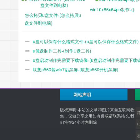
win10x86x64pe制作-()
怎么拷贝u盘文件-(怎么拷贝u
盘文件到电脑)
u盘可以保存什么格式文件-(u盘可以保存什么格式文件)
u优盘制作工具-(制作U盘工具)
u盘启动制作完需要下载镜像-(u盘启动制作完需要下载
联想c560装win7后黑屏-(联想c560开机黑屏)
吗)
网站声明
版权声明:本站的文章和图片来自互联网收
集，仅做分享之用如有侵权请联系站长,我
们将在24小时内删除