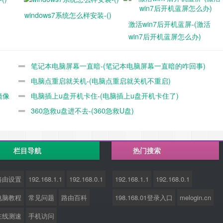
windows7系统怎么样安装-()
激活win7后开机蓝屏-(激活
win7后开机蓝屏怎么办)
笔记本电脑屏幕一直暗-(笔记本电脑屏幕一直暗的咋回事)
电脑点重启就关机-(电脑点重启就关机不重启)
镜像
电脑插上u盘开机卡住-(电脑插上u盘开机卡住了)
360急救u盘进不去-(360急救U盘)
栏目导航
热门搜索
路由设置
192.168.1.1
192.168.0.1
192.168.1.1
192.168.0.1
电脑教程
常见问题
路由百科
198.168.01登录入口
melogin.cn
在线测速
手机访问