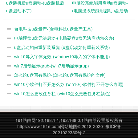
u盘装机后u盘启动-(u盘装机后
电脑没系统能用启动u盘启动-
支持恢复移动硬盘、硬盘、内存卡、虚拟磁盘等存储设备，在
u盘启动不了)
(电脑没系统能用启动u盘启动
操作过程中不会对丢失的数据和设备造成任何损坏。
这款软件
吗)
可以免费扫描和预览，恢复的成功率高！
台电科技u盘量产-(台电科技u盘量产工具)
电脑硬盘u盘无法启动-(电脑硬盘u盘无法启动怎么办)
u盘启动如何重新装系统-(u盘启动如何重新装系统)
win10导入字体无效-(window10导入的字体不能用)
win7启动显示grub-(win7启动显示grup)
怎么给u盘写有保护-(怎么给u盘写有保护的文件)
win10小软件打不开怎么办-(win10小软件打不开怎么办呢)
win10怎么更改任务栏-(win10怎么更改任务栏颜色)
191路由网
192.168.1.1,192.168.0.1路由器设置版权所有
https://www.191e.com
网站地图
© 2018-2020·
豫ICP备
2021022350号-2
三、U盘格式化后数据恢复过程