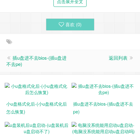
点击展开全文
喜欢 (
0
)
插u盘进不去bios-(插u盘进
返回列表
不去pe)
二、U盘格式化后如何恢复数据
U盘格式化后，想要恢复里面的重要数据。移动u盘格式化后
数据能恢复吗？可以的。
我们可以通过专业的数据恢复软件，
小u盘格式化后-(小u盘格式化后
插u盘进不去bios-(插u盘进不去
或者专业人员来维修。
但是，专业人员维修的费用一般是比较
怎么恢复)
pe)
高的。
这时候，我们推荐通过专业的数据恢复软件（数据蛙数据恢复
专家）来恢复。U盘数据恢复软件可以很好地代替人工，不仅